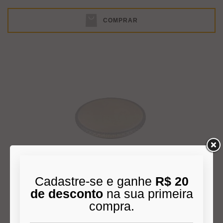
COMPRAR
Cadastre-se e ganhe
R$ 20
PLAFON FIANN LY-8207AM RED BCO 24W 39CM 3/4/6000K
de desconto
na sua primeira
compra.
R$ 395,00
3x
de
R$ 131,67
s/juros no cartão