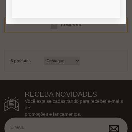
COMPRAR
3
produtos
RECEBA NOVIDADES
Você está se cadastrando para receber e-mails
de
promoções e lançamentos.