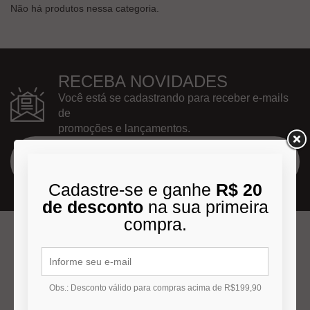
Não há produtos nessa categoria.
RECEBA NOVIDADES
Você está se cadastrando para receber e-mails
de
promoções e lançamentos.
Cadastre-se e ganhe
R$ 20
de desconto
na sua primeira
compra.
INSTITUCIONAL
Obs.: Desconto válido para compras acima de R$199,90
Quem Somos