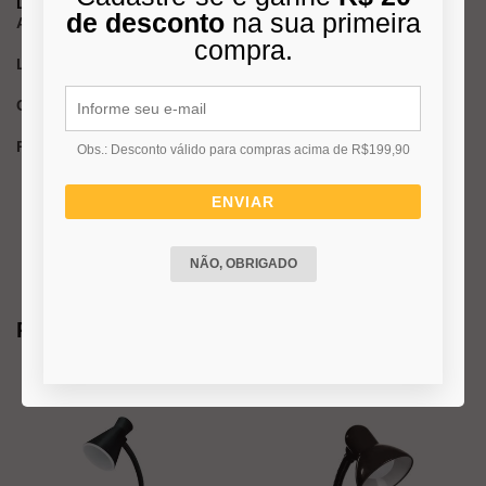
DIMENSÕES DA CAIXA (APROXIMADAS)
de desconto
na sua primeira
Altura:
16 cm
compra.
Largura:
16 cm
Comprimento:
40 cm
Peso Bruto:
1,10 kg
Obs.: Desconto válido para compras acima de R$199,90
ENVIAR
NÃO, OBRIGADO
Produtos Relacionados