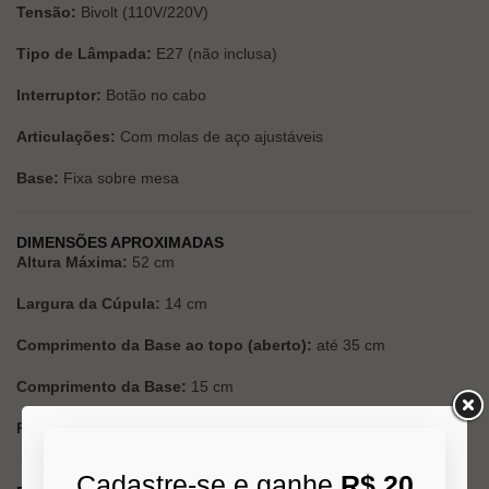
Tensão:
Bivolt (110V/220V)
Tipo de Lâmpada:
E27 (não inclusa)
Interruptor:
Botão no cabo
Articulações:
Com molas de aço ajustáveis
Base:
Fixa sobre mesa
DIMENSÕES APROXIMADAS
Altura Máxima:
52 cm
Largura da Cúpula:
14 cm
Comprimento da Base ao topo (aberto):
até 35 cm
Comprimento da Base:
15 cm
Peso Líquido:
0,85 kg
Cadastre-se e ganhe
R$ 20