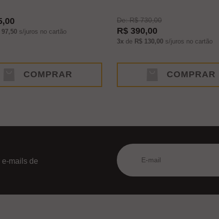
5,00
De: R$ 730,00
R$ 390,00
 97,50
s/juros no cartão
3x
de
R$ 130,00
s/juros no cartão
COMPRAR
COMPRAR
 e-mails de