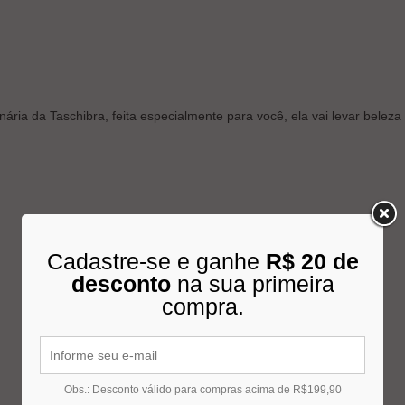
ia da Taschibra, feita especialmente para você, ela vai levar beleza 
Cadastre-se e ganhe
R$ 20 de
desconto
na sua primeira
compra.
Obs.: Desconto válido para compras acima de R$199,90