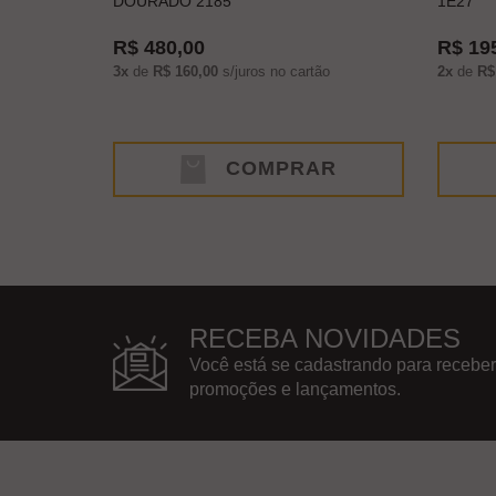
DOURADO 2185
1E27
R$ 480,00
R$ 19
3x
de
R$ 160,00
s/juros no cartão
2x
de
R$
COMPRAR
RECEBA NOVIDADES
Você está se cadastrando para receber
promoções e lançamentos.