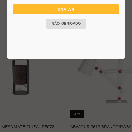
ENVIAR
NÃO, OBRIGADO
-47%
 MESA MATE CINZA LD5072
ABAJOUR 3613 BRANCO/ROSA