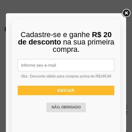
Produtos Relacionados
Cadastre-se e ganhe
R$ 20
de desconto
na sua primeira
compra.
Obs.: Desconto válido para compras acima de R$199,90
ENVIAR
PENDENTE LAVIE 78W
PENDENTE T.Y 140-3 COBRE
NÃO, OBRIGADO
3000K BRANCO D1423
SUSP HASTE LONGA C/3 E27
R$ 1.020,00
R$ 335,00