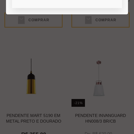
3x
de
R$ 340,00
s/juros no
3x
de
R$ 111,67
s/juros no cartão
cartão
COMPRAR
COMPRAR
-21%
PENDENTE MART 5190 EM
PENDENTE INVANGUARD
METAL PRETO E DOURADO
HN008/3 BR/CB
De: R$ 620,00