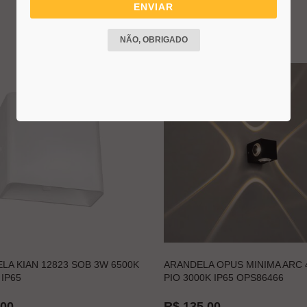
ENVIAR
NÃO, OBRIGADO
LA KIAN 12823 SOB 3W 6500K
ARANDELA OPUS MINIMA ARC
IP65
PIO 3000K IP65 OPS86466
,00
R$ 135,00