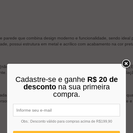
e parede que combina design moderno e funcionalidade, sendo ideal 
dade, possui estrutura em metal e acrílico com acabamento na cor pret
ão inclusa), a arandela é compatível com lâmpadas halógenas ou LED
 Sua tensão de operação é bivolt (100-240V), facilitando a instalaçã
Cadastre-se e ganhe
R$ 20 de
desconto
na sua primeira
compra.
da exclusivamente para ambientes internos, como salas de estar, quart
versos estilos de decoração, proporcionando uma iluminação eficiente e
Obs.: Desconto válido para compras acima de R$199,90