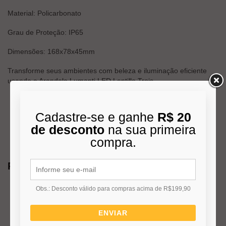
Material: Policarbonato
Grau de Proteção: IP65
Dimensões: 168x78x45mm
Transforme seus ambientes com beleza e iluminação eficiente
usando a Arandela Lumanti LED Lentille Trois.
Cadastre-se e ganhe
R$ 20
de desconto
na sua primeira
compra.
Produtos Relacionados
Obs.: Desconto válido para compras acima de R$199,90
ENVIAR