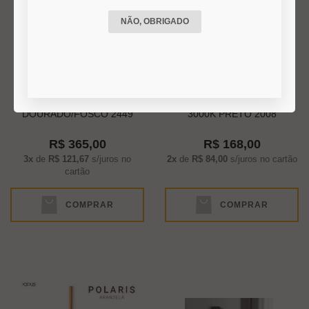
NÃO, OBRIGADO
ARANDELA NEAL 2XG9
ARANDELA MITEL 2/3W
DOURADO/FOSCO 2449
3000K PRETO 2008
R$ 365,00
R$ 168,00
3x
de
R$ 121,67
s/juros no
2x
de
R$ 84,00
s/juros no cartão
cartão
COMPRAR
COMPRAR