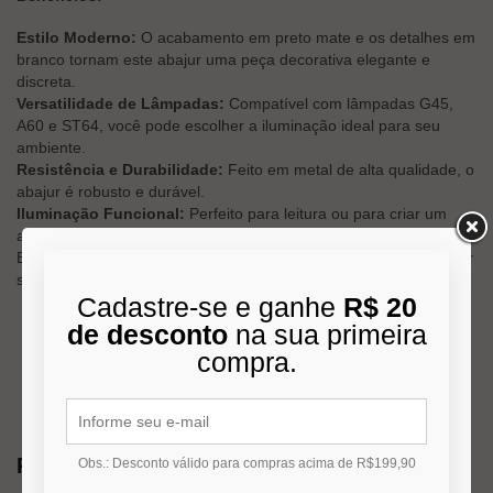
Estilo Moderno:
O acabamento em preto mate e os detalhes em
branco tornam este abajur uma peça decorativa elegante e
discreta.
Versatilidade de Lâmpadas:
Compatível com lâmpadas G45,
A60 e ST64, você pode escolher a iluminação ideal para seu
ambiente.
Resistência e Durabilidade:
Feito em metal de alta qualidade, o
abajur é robusto e durável.
Iluminação Funcional:
Perfeito para leitura ou para criar um
ambiente aconchegante e acolhedor em qualquer espaço.
Escolha o
Abajur de Mesa Mate Preto LD5071
para transformar
seu espaço com uma iluminação funcional e cheia de estilo.
Cadastre-se e ganhe
R$ 20
de desconto
na sua primeira
compra.
Produtos Relacionados
Obs.: Desconto válido para compras acima de R$199,90