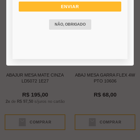
ENVIAR
NÃO, OBRIGADO
ABAJUR MESA MATE CINZA
ABAJ MESA GARRA FLEX 4W
LD5072 1E27
PTO 10606
R$ 195,00
R$ 68,00
2x
de
R$ 97,50
s/juros no cartão
COMPRAR
COMPRAR